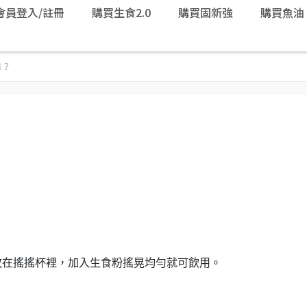
會員登入/註冊
購買生食2.0
購買固新強
購買魚油
味？
放在搖搖杯裡，加入生食粉搖晃均勻就可飲用。