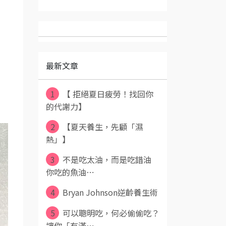
最新文章
1
【 拒絕夏日疲勞！找回你
的代謝力】
2
​ 【夏天養生，先顧「濕
熱」】 ​
3
​ 不是吃太油，而是吃錯油
你吃的魚油⋯
4
Bryan Johnson逆齡養生術
5
​ 可以聰明吃，何必偷偷吃？
讓你「有滿⋯