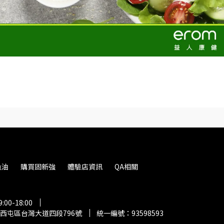
魚油
購買固新強
體驗店資訊
QA相關
0-18:00
市西屯區台灣大道四段796號
統一編號：93598593